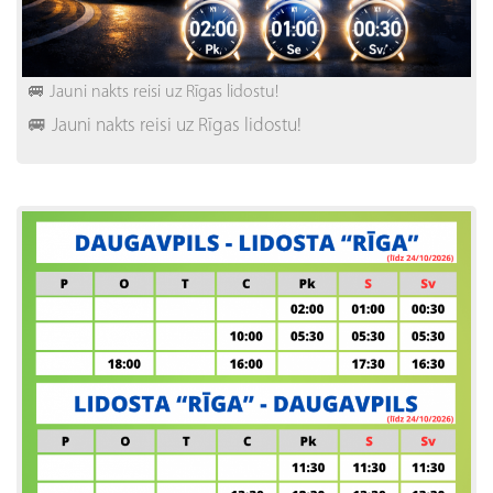
🚐 Jauni nakts reisi uz Rīgas lidostu!
🚐 Jauni nakts reisi uz Rīgas lidostu!