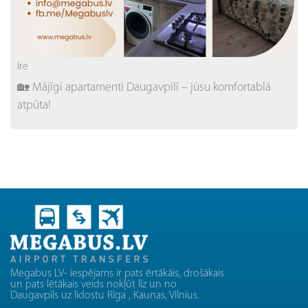
Ire
🏡 Mājīgi apartamenti Daugavpilī – jūsu komfortablā
atpūta!
Megabus LV- iespējams ir pats ērtākāis, drošākais
un pats lētākais veids nokļūt līz un no
Daugavpils uz lidostu Rīga , Kaunas, Vilnius.